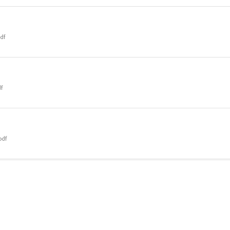
df
df
pdf