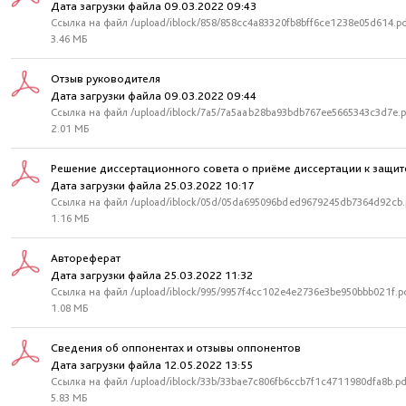
Дата загрузки файла 09.03.2022 09:43
Ссылка на файл /upload/iblock/858/858cc4a83320fb8bff6ce1238e05d614.p
3.46 МБ
Отзыв руководителя
Дата загрузки файла 09.03.2022 09:44
Ссылка на файл /upload/iblock/7a5/7a5aab28ba93bdb767ee5665343c3d7e.p
2.01 МБ
Решение диссертационного совета о приёме диссертации к защит
Дата загрузки файла 25.03.2022 10:17
Ссылка на файл /upload/iblock/05d/05da695096bded9679245db7364d92cb.
1.16 МБ
Автореферат
Дата загрузки файла 25.03.2022 11:32
Ссылка на файл /upload/iblock/995/9957f4cc102e4e2736e3be950bbb021f.p
1.08 МБ
Сведения об оппонентах и отзывы оппонентов
Дата загрузки файла 12.05.2022 13:55
Ссылка на файл /upload/iblock/33b/33bae7c806fb6ccb7f1c4711980dfa8b.pd
5.83 МБ