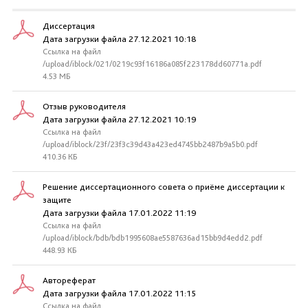
Диссертация
Дата загрузки файла 27.12.2021 10:18
Ссылка на файл
/upload/iblock/021/0219c93f16186a085f223178dd60771a.pdf
4.53 МБ
Отзыв руководителя
Дата загрузки файла 27.12.2021 10:19
Ссылка на файл
/upload/iblock/23f/23f3c39d43a423ed4745bb2487b9a5b0.pdf
410.36 КБ
Решение диссертационного совета о приёме диссертации к
защите
Дата загрузки файла 17.01.2022 11:19
Ссылка на файл
/upload/iblock/bdb/bdb1995608ae5587636ad15bb9d4edd2.pdf
448.93 КБ
Автореферат
Дата загрузки файла 17.01.2022 11:15
Ссылка на файл