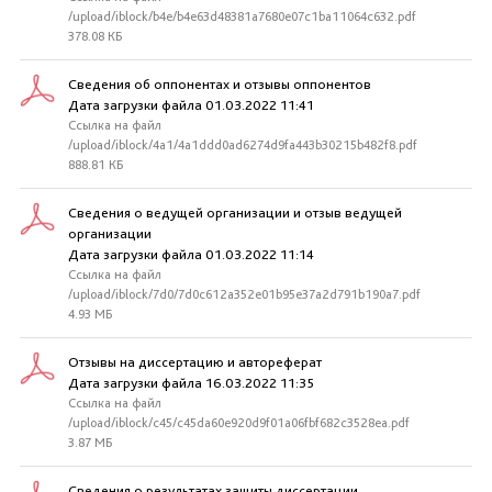
/upload/iblock/b4e/b4e63d48381a7680e07c1ba11064c632.pdf
378.08 КБ
Сведения об оппонентах и отзывы оппонентов
Дата загрузки файла 01.03.2022 11:41
Ссылка на файл
/upload/iblock/4a1/4a1ddd0ad6274d9fa443b30215b482f8.pdf
888.81 КБ
Сведения о ведущей организации и отзыв ведущей
организации
Дата загрузки файла 01.03.2022 11:14
Ссылка на файл
/upload/iblock/7d0/7d0c612a352e01b95e37a2d791b190a7.pdf
4.93 МБ
Отзывы на диссертацию и автореферат
Дата загрузки файла 16.03.2022 11:35
Ссылка на файл
/upload/iblock/c45/c45da60e920d9f01a06fbf682c3528ea.pdf
3.87 МБ
Сведения о результатах защиты диссертации