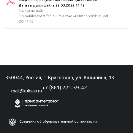
Дата загрузки файла 22.03.2022 14:12
Ссылка на файл
/upload/iblock/fcf/fcf5a297588b54e543d8ee7720fd50f5.pdf
653.41 КБ
350044, Россия, г. Краснодар, ул. Калинина, 13
+7 (861) 221-59-42
mail@kubsau.ru
Сведения об образовательной организации