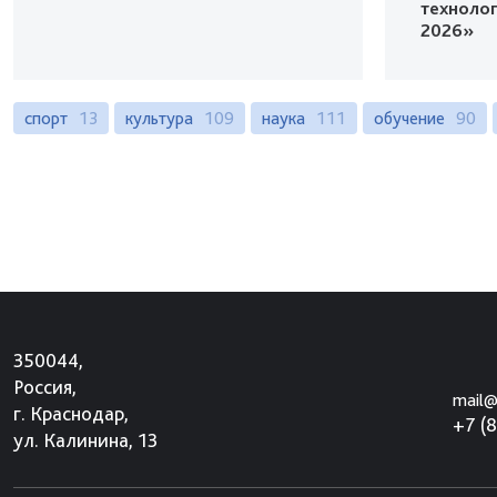
техноло
2026»
спорт
13
культура
109
наука
111
обучение
90
350044,
Россия,
mail@
г. Краснодар,
+7 (
ул. Калинина, 13