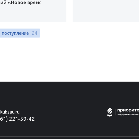
гий «Новое время
поступление
24
kubsau.ru
861) 221-59-42