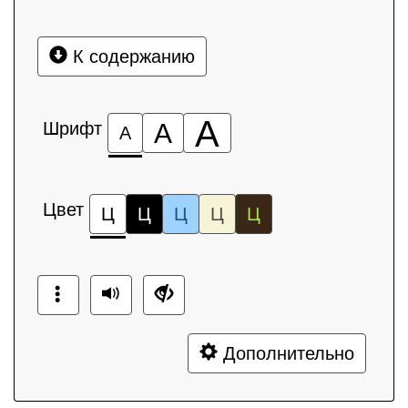
К содержанию
А
Шрифт
А
А
Цвет
Ц
Ц
Ц
Ц
Ц
Дополнительно