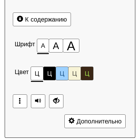
К содержанию
А
Шрифт
А
А
Цвет
Ц
Ц
Ц
Ц
Ц
Дополнительно