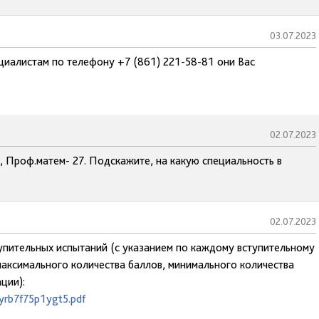
03.07.2023
циалистам по телефону +7 (861) 221-58-81 они Вас
02.07.2023
, Проф.матем- 27. Подскажите, на какую специальность в
02.07.2023
тупительных испытаний (с указанием по каждому вступительному
аксимального количества баллов, минимального количества
ции):
eyrb7f75p1ygt5.pdf