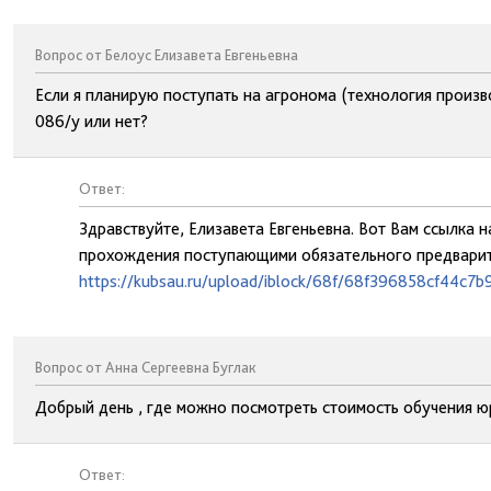
Вопрос от Белоус Елизавета Евгеньевна
Если я планирую поступать на агронома (технология произ
086/у или нет?
Ответ:
Здравствуйте, Елизавета Евгеньевна. Вот Вам ссылка
прохождения поступающими обязательного предварит
https://kubsau.ru/upload/iblock/68f/68f396858cf44c7
Вопрос от Анна Сергеевна Буглак
Добрый день , где можно посмотреть стоимость обучения 
Ответ: