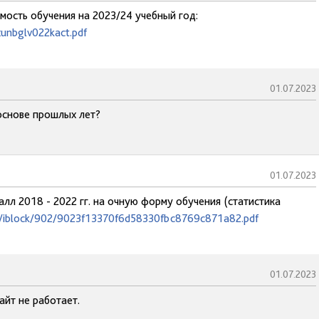
имость обучения на 2023/24 учебный год:
xunbglv022kact.pdf
01.07.2023
основе прошлых лет?
01.07.2023
алл 2018 - 2022 гг. на очную форму обучения (статистика
ad/iblock/902/9023f13370f6d58330fbc8769c871a82.pdf
01.07.2023
айт не работает.