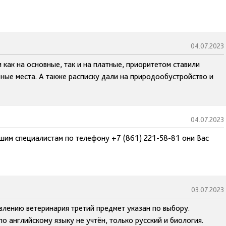
04.07.2023
ак на основные, так и на платные, приоритетом ставили
вные места. А также расписку дали на природообустройство и
04.07.2023
ашим специалистам по телефону +7 (861) 221-58-81 они Вас
03.07.2023
влению ветеринария третий предмет указан по выбору.
о английскому языку не учтён, только русский и биология.