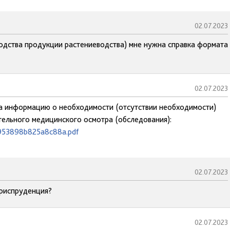
02.07.2023
водства продукции растениеводства) мне нужна справка формата
02.07.2023
 на информацию о необходимости (отсутствии необходимости)
ельного медицинского осмотра (обследования):
b953898b825a8c88a.pdf
02.07.2023
юриспруденция?
02.07.2023