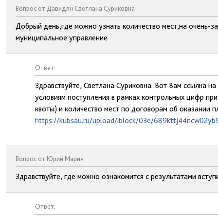
Вопрос от Давидян Светлана Суриковна
Добрый день,где можно узнать количество мест,на очень-з
муниципальное управление
Ответ:
Здравствуйте, Светлана Суриковна. Вот Вам ссылка на
условиям поступления в рамках контрольных цифр при
квоты) и количество мест по договорам об оказании п
https://kubsau.ru/upload/iblock/03e/689kttj44ncw02y
Вопрос от Юрий Мария
Здравствуйте, где можно ознакомится с результатами всту
Ответ: