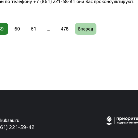
м по телефону +7 (861) 221-58-81 они Вас проконсультируют.
59
60
61
...
478
Вперед
kubsau.ru
861) 221-59-42