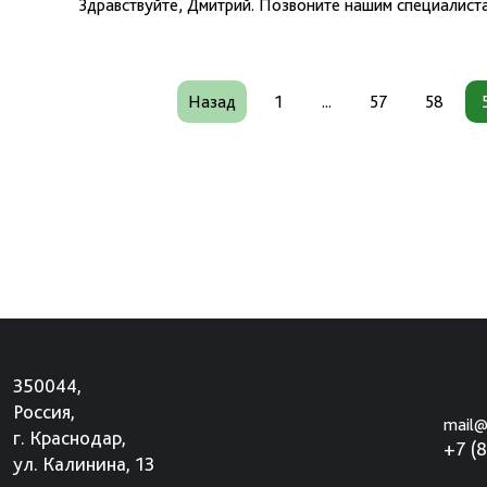
Здравствуйте, Дмитрий. Позвоните нашим специалиста
Назад
1
...
57
58
350044,
Россия,
mail@
г. Краснодар,
+7 (
ул. Калинина, 13