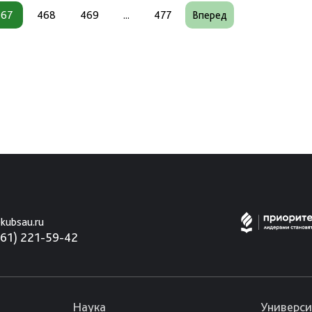
467
468
469
...
477
Вперед
kubsau.ru
861) 221-59-42
Наука
Универси