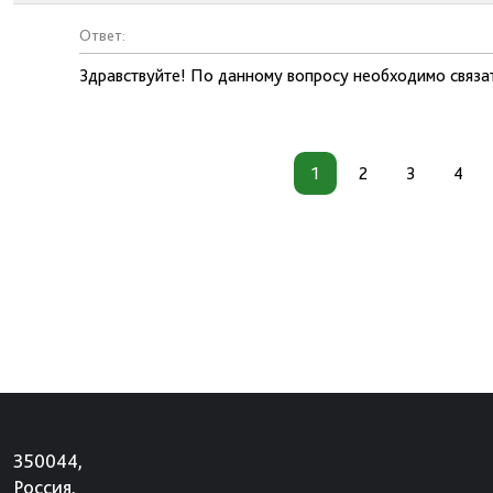
Ответ:
Здравствуйте! По данному вопросу необходимо связат
1
2
3
4
350044,
Россия,