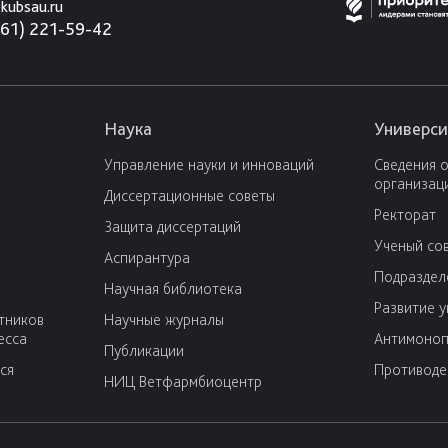
kubsau.ru
861) 221-59-42
Наука
Универси
Управление науки и инноваций
Сведения 
организац
Диссертационные советы
Ректорат
Защита диссертаций
Ученый со
Аспирантура
Подраздел
Научная библиотека
Развитие 
тников
Научные журналы
есса
Антимоноп
Публикации
ся
Противоде
НИЦ Ветфармбиоцентр