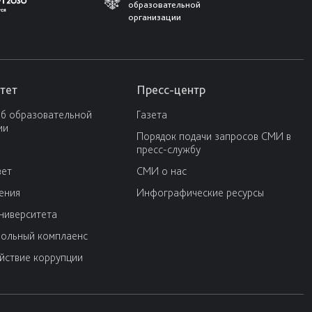
образовательной
организации
тет
Пресс-центр
об образовательной
Газета
ии
Порядок подачи запросов СМИ в
пресс-службу
вет
СМИ о нас
ения
Инфографические ресурсы
университета
ольный комплаенс
йствие коррупции