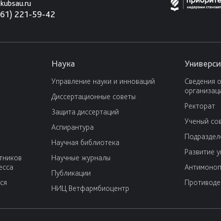
kubsau.ru
861) 221-59-42
Наука
Универси
Управление науки и инноваций
Сведения 
организац
Диссертационные советы
Ректорат
Защита диссертаций
Ученый со
Аспирантура
Подраздел
Научная библиотека
Развитие 
тников
Научные журналы
есса
Антимоноп
Публикации
ся
Противоде
НИЦ Ветфармбиоцентр