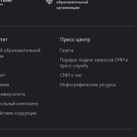
образовательной
организации
тет
Пресс-центр
об образовательной
Газета
ии
Порядок подачи запросов СМИ в
пресс-службу
вет
СМИ о нас
ения
Инфографические ресурсы
университета
ольный комплаенс
йствие коррупции