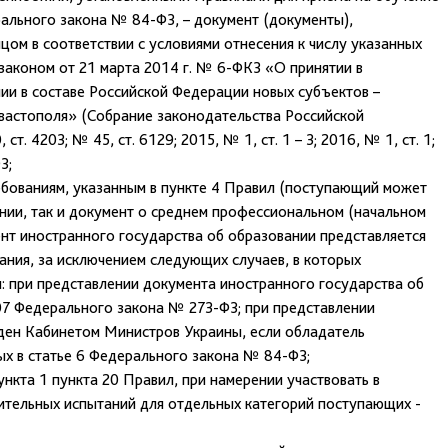
ерального закона № 84-ФЗ, – документ (документы),
ом в соответствии с условиями отнесения к числу указанных
аконом от 21 марта 2014 г. № 6-ФКЗ «О принятии в
и в составе Российской Федерации новых субъектов –
вастополя» (Собрание законодательства Российской
т. 4203; № 45, ст. 6129; 2015, № 1, ст. 1 – 3; 2016, № 1, ст. 1;
З;
ебованиям, указанным в пункте 4 Правил (поступающий может
нии, так и документ о среднем профессиональном (начальном
нт иностранного государства об образовании представляется
ания, за исключением следующих случаев, в которых
я: при представлении документа иностранного государства об
107 Федерального закона № 273-ФЗ; при представлении
ден Кабинетом Министров Украины, если обладатель
ных в статье 6 Федерального закона № 84-ФЗ;
нкта 1 пункта 20 Правил, при намерении участвовать в
ительных испытаний для отдельных категорий поступающих -