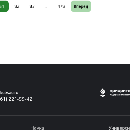
81
82
83
...
478
Вперед
kubsau.ru
861) 221-59-42
Наука
Универси