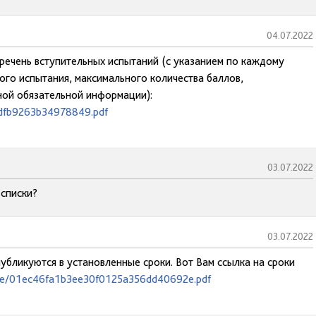
04.07.2022
еречень вступительных испытаний (с указанием по каждому
го испытания, максимального количества баллов,
ной обязательной информации):
cdfb9263b34978849.pdf
03.07.2022
 списки?
03.07.2022
убликуются в установленные сроки. Вот Вам ссылка на сроки
/01e/01ec46fa1b3ee30f0125a356dd40692e.pdf