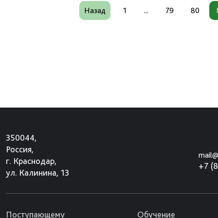
Назад
1
...
79
80
350044,
Россия,
mail@
г. Краснодар,
+7 (
ул. Калинина, 13
Поступающему
Обучение