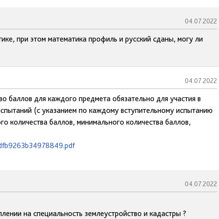
04.07.2022
ике, при этом математика профиль и русский сданы, могу ли
04.07.2022
о баллов для каждого предмета обязательно для участия в
 испытаний (с указанием по каждому вступительному испытанию
го количества баллов, минимального количества баллов,
cdfb9263b34978849.pdf
04.07.2022
плении на специальность землеустройство и кадастры ?