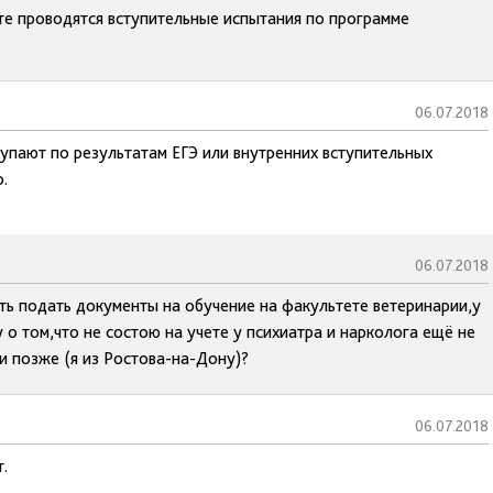
те проводятся вступительные испытания по программе
06.07.2018
тупают по результатам ЕГЭ или внутренних вступительных
.
06.07.2018
ть подать документы на обучение на факультете ветеринарии,у
 о том,что не состою на учете у психиатра и нарколога ещё не
и позже (я из Ростова-на-Дону)?
06.07.2018
.