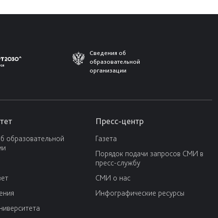
Сведения об
образовательной
организации
тет
Пресс-центр
об образовательной
Газета
ии
Порядок подачи запросов СМИ в
пресс-службу
вет
СМИ о нас
ения
Инфографические ресурсы
университета