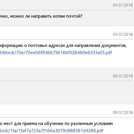
09.07.2018
ично, можно ли направить копии почтой?
09.07.2018
информацию о почтовых адресах для направления документов,
oad/iblock/70e/70ee06f936675616bf028460e6333a55.pdf
08.07.2018
08.07.2018
во мест для приема на обучение по различным условиям
/iblock/1fa/1faf7a723a7f166a3079c888581d4288.pdf