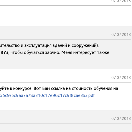
07.07.2018
07.07.2018
ительство и эксплуатация зданий и сооружений).
 ВУЗ, чтобы обучаться заочно. Меня интересует также
07.07.2018
йте в конкурсе. Вот Вам ссылка на стоимость обучения на
lock/5c9/5c9aa7a78a310c17e96c17c9f8cae3b3.pdf
07.07.2018