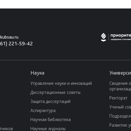
kubsau.ru
861) 221-59-42
Наука
Универси
Управление науки и инноваций
Сведения 
организац
Диссертационные советы
Ректорат
Защита диссертаций
Ученый со
Аспирантура
Подраздел
Научная библиотека
Развитие 
тников
Научные журналы