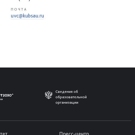
ПОЧТА
uvc@kubsau.ru
Сведения об
образовательной
организации
тет
Пресс-центр