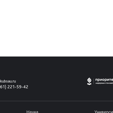
kubsau.ru
861) 221-59-42
Наука
Универси