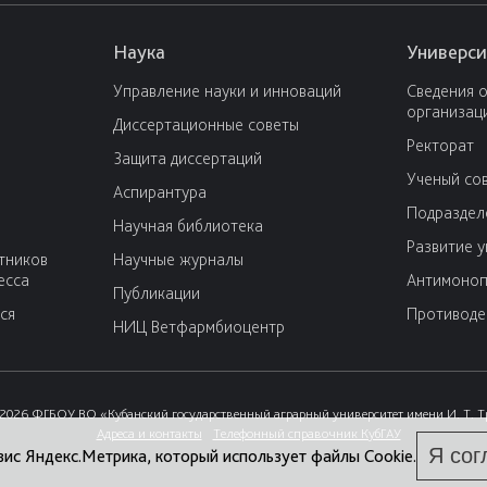
Наука
Универси
Управление науки и инноваций
Сведения 
организац
Диссертационные советы
Ректорат
Защита диссертаций
Ученый со
Аспирантура
Подраздел
Научная библиотека
Развитие 
тников
Научные журналы
есса
Антимоноп
Публикации
ся
Противоде
НИЦ Ветфармбиоцентр
2026 ФГБОУ ВО «Кубанский государственный аграрный университет имени И. Т. 
Адреса и контакты
Телефонный справочник КубГАУ
Я сог
вис Яндекс.Метрика, который использует файлы Cookie.