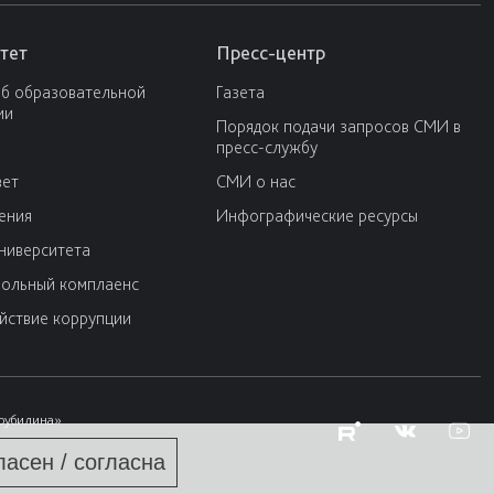
тет
Пресс-центр
об образовательной
Газета
ии
Порядок подачи запросов СМИ в
пресс-службу
вет
СМИ о нас
ения
Инфографические ресурсы
университета
ольный комплаенс
йствие коррупции
Трубилина»
ласен / согласна