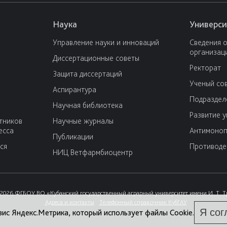
Наука
Универси
Управление науки и инноваций
Сведения 
организац
Диссертационные советы
Ректорат
Защита диссертаций
Ученый со
Аспирантура
Подраздел
Научная библиотека
Развитие 
тников
Научные журналы
есса
Антимоноп
Публикации
ся
Противоде
НИЦ Ветфармбиоцентр
2026 ФГБОУ ВО «Кубанский государственный аграрный университет имени И. Т. 
Адреса и контакты
Телефонный справочник КубГАУ
Я сог
вис Яндекс.Метрика, который использует файлы Cookie.