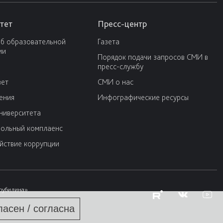
тет
Пресс-центр
об образовательной
Газета
ии
Порядок подачи запросов СМИ в
пресс-службу
вет
СМИ о нас
ения
Инфографические ресурсы
университета
ольный комплаенс
йствие коррупции
Трубилина»
ласен / согласна