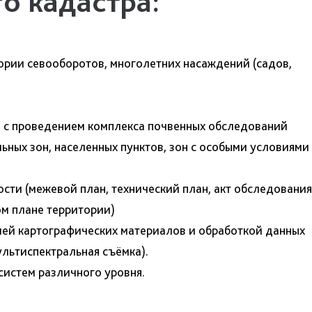
о кадастра:
тории севооборотов, многолетних насаждений (садов,
я с проведением комплекса почвенных обследований
ьных зон, населенных пунктов, зон с особыми условиями
ти (межевой план, технический план, акт обследования
ом плане территории)
цией картографических материалов и обработкой данных
льтиспектральная съёмка).
истем различного уровня.