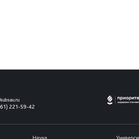
kubsau.ru
861) 221-59-42
Наука
Универси