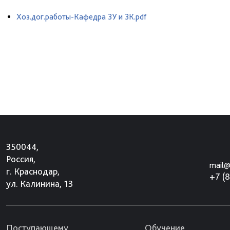
Хоз.дог.работы-Кафедра ЗУ и ЗК.pdf
350044,
Россия,
mail@
г. Краснодар,
+7 (
ул. Калинина, 13
Поступающему
Обучение