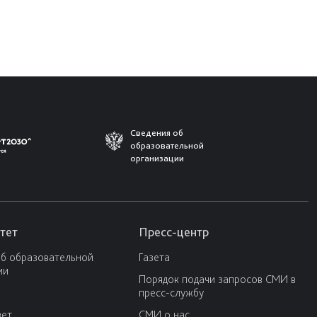
Сведения об
образовательной
организации
тет
Пресс-центр
об образовательной
Газета
ии
Порядок подачи запросов СМИ в
пресс-службу
вет
СМИ о нас