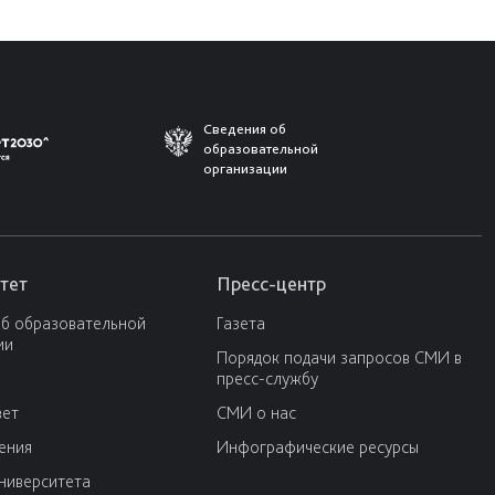
Сведения об
образовательной
организации
тет
Пресс-центр
об образовательной
Газета
ии
Порядок подачи запросов СМИ в
пресс-службу
вет
СМИ о нас
ения
Инфографические ресурсы
университета