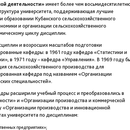
ной деятельности»
имеет более чем восьмидесятилетн
 структура университета, поддерживающая лучшие
и образовании Кубанского сельскохозяйственного
ономики и организации сельскохозяйственного
омическому циклу дисциплин.
сциплин и возросших масштабов подготовки
рованные кафедры: в 1961 году кафедра «Статистики и
ки», в 1971 году – кафедра «Управления». В 1969 году б
ия сельскохозяйственного производства для
ированная кафедра под названием «Организации
ских специальностей».
едры расширили учебный процесс и преобразовались в
ности» и «Организации производства и коммерческой
ру «Организации производства и инновационной
тах университета по дисциплинам:
твенных предприятиях»;