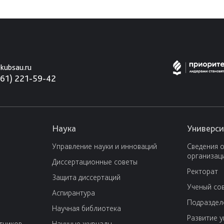
kubsau.ru
861) 221-59-42
Наука
Универси
Управление науки и инноваций
Сведения 
организац
Диссертационные советы
Ректорат
Защита диссертаций
Ученый со
Аспирантура
Подраздел
Научная библиотека
Развитие 
тников
Научные журналы