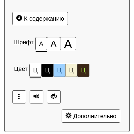
К содержанию
А
Шрифт
А
А
Цвет
Ц
Ц
Ц
Ц
Ц
Дополнительно