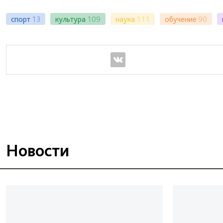
спорт
13
культура
109
наука
111
обучение
90
Новости