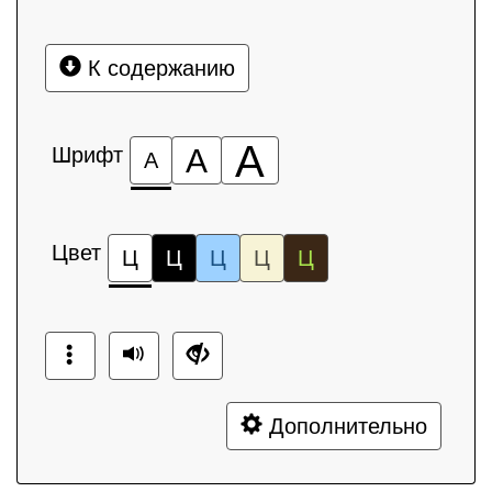
К содержанию
А
Шрифт
А
А
Цвет
Ц
Ц
Ц
Ц
Ц
Дополнительно