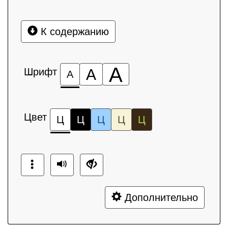
К содержанию
А
Шрифт
А
А
Цвет
Ц
Ц
Ц
Ц
Ц
Дополнительно