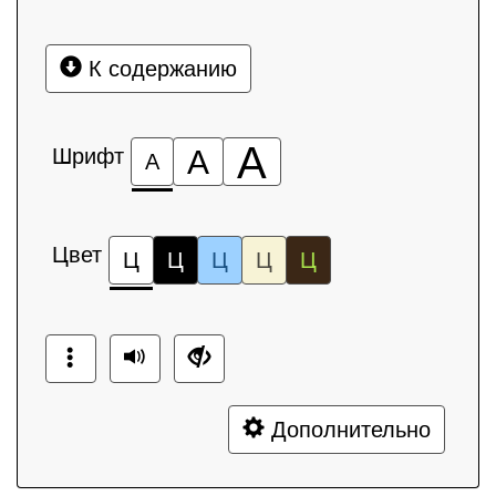
К содержанию
А
Шрифт
А
А
Цвет
Ц
Ц
Ц
Ц
Ц
Дополнительно