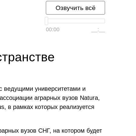
Озвучить всё
00:00
__:__
странстве
 с ведущими университетами и
ссоциации аграрных вузов Natura,
s, в рамках которых реализуется
рарных вузов СНГ, на котором будет