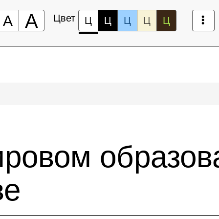
А
А
Цвет
Ц
Ц
Ц
Ц
Ц
ировом образов
ве