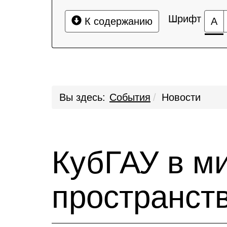
Шрифт
К содержанию
А
Вы здесь:
События
Новости
КубГАУ в м
пространст