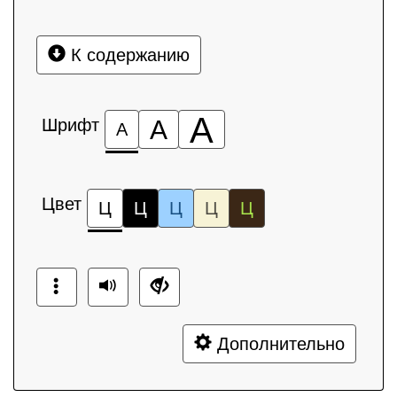
К содержанию
А
Шрифт
А
А
Цвет
Ц
Ц
Ц
Ц
Ц
Дополнительно