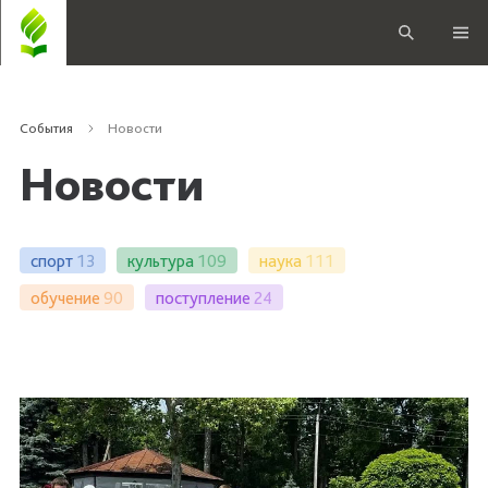
События
Новости
Новости
спорт
13
культура
109
наука
111
обучение
90
поступление
24