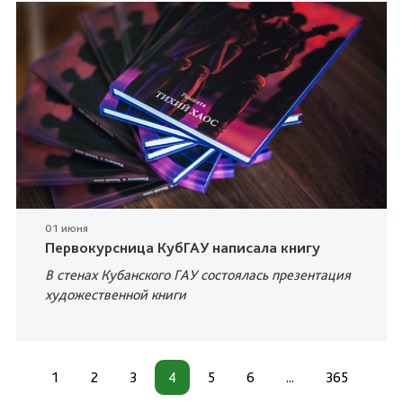
01 июня
Первокурсница КубГАУ написала книгу
В стенах Кубанского ГАУ состоялась презентация
художественной книги
1
2
3
4
5
6
...
365