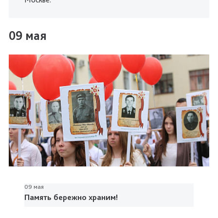
09 мая
09 мая
Память бережно храним!