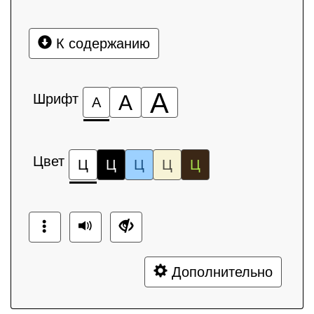
К содержанию
А
Шрифт
А
А
Цвет
Ц
Ц
Ц
Ц
Ц
Дополнительно