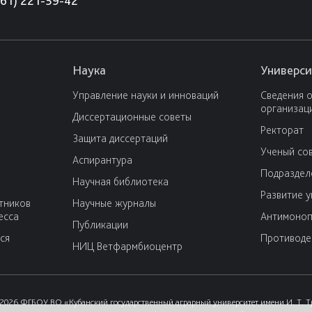
861) 221-59-42
Наука
Универси
Управление науки и инноваций
Сведения 
организац
Диссертационные советы
Ректорат
Защита диссертаций
Ученый со
Аспирантура
Подраздел
Научная библиотека
Развитие 
тников
Научные журналы
есса
Антимоноп
Публикации
ся
Противоде
НИЦ Ветфармбиоцентр
2026 ФГБОУ ВО «Кубанский государственный аграрный университет имени И. Т. 