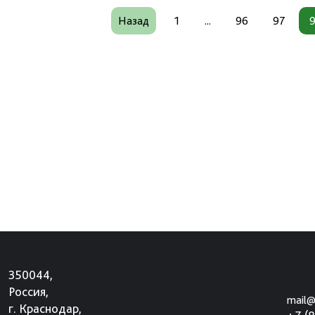
Назад
1
...
96
97
350044,
Россия,
mail@
г. Краснодар,