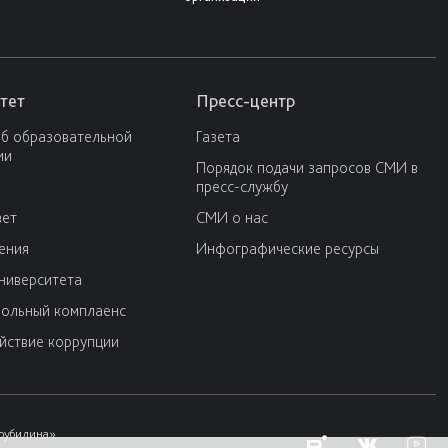
тет
Пресс-центр
об образовательной
Газета
ии
Порядок подачи запросов СМИ в
пресс-службу
вет
СМИ о нас
ения
Инфографические ресурсы
университета
ольный комплаенс
йствие коррупции
Трубилина»