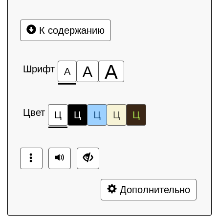
К содержанию
А
Шрифт
А
А
Цвет
Ц
Ц
Ц
Ц
Ц
Дополнительно