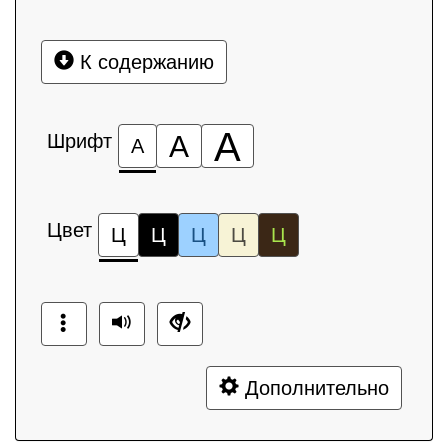
К содержанию
А
Шрифт
А
А
Цвет
Ц
Ц
Ц
Ц
Ц
Дополнительно