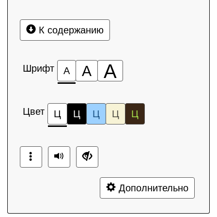
К содержанию
А
Шрифт
А
А
Цвет
Ц
Ц
Ц
Ц
Ц
Дополнительно