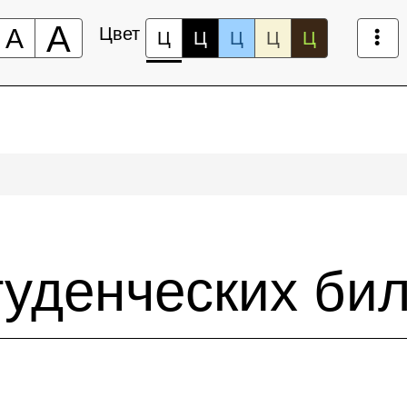
А
А
Цвет
Ц
Ц
Ц
Ц
Ц
туденческих би