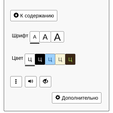
К содержанию
А
Шрифт
А
А
Цвет
Ц
Ц
Ц
Ц
Ц
Дополнительно