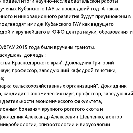
н подвел итоги научно-исследовательской работы
ученых Кубанского ГАУ за прошедший год. А также
учного и инновационного развития будут преумножены в
подтвердят имидж Кубанского ГАУ как ведущего
редой и крупнейшего в ЮФО центра науки, образования и
убГАУ 2015 года были вручены грамоты.
 заслушаны доклады:
ства Краснодарского края". Докладчик Григорий
наук, профессор, заведующий кафедрой генетики,
а;
парка сельскохозяйственных организаций". Докладчик
, кандидат экономических наук, профессор, заведующи
 деятельности экономического факультета;
ионным болезням крупного рогатого скота и
 Докладчик Александр Алексеевич Шевченко, доктор
 микробиологии, эпизоотологии и вирусологии