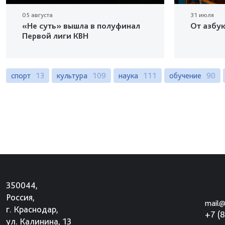
05 августа
31 июля
«Не суть» вышла в полуфинал
От азбу
Первой лиги КВН
спорт
13
культура
109
наука
111
обучение
90
350044,
Россия,
mail@
г. Краснодар,
+7 (
ул. Калинина, 13