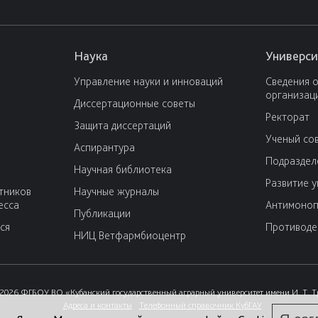
Наука
Универси
Управление науки и инноваций
Сведения 
организац
Диссертационные советы
Ректорат
Защита диссертаций
Ученый со
Аспирантура
Подраздел
Научная библиотека
Развитие 
тников
Научные журналы
есса
Антимоноп
Публикации
ся
Противоде
НИЦ Ветфармбиоцентр
2026 ФГБОУ ВО «Кубанский государственный аграрный университет имени И. Т. 
Адреса и контакты
Телефонный справочник КубГАУ