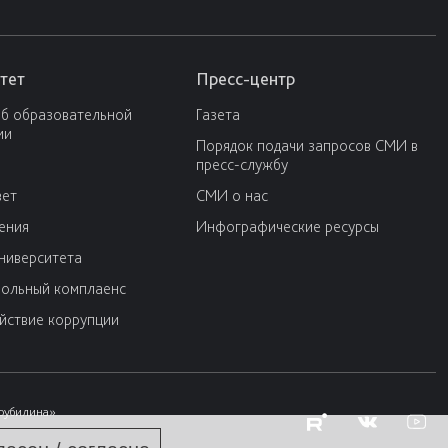
тет
Пресс-центр
об образовательной
Газета
ии
Порядок подачи запросов СМИ в
пресс-службу
вет
СМИ о нас
ения
Инфографические ресурсы
университета
ольный комплаенс
йствие коррупции
Трубилина»