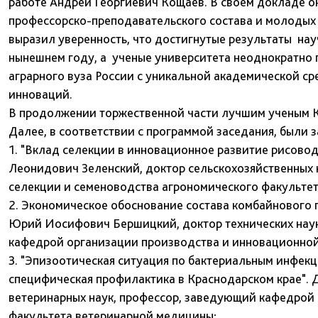
работе Андрей Георгиевич Кощаев. В своем докладе о
профессорско-преподавательского состава и молодых 
выразил уверенность, что достигнутые результаты на
нынешнем году, а ученые университета неоднократно 
аграрного вуза России с уникальной академической с
инноваций.
В продолжении торжественной части лучшим ученым К
Далее, в соответствии с программой заседания, были
1. "Вклад селекции в инновационное развитие рисовод
Леонидович Зеленский, доктор сельскохозяйственных 
селекции и семеноводства агрономического факультет
2. Экономическое обоснование состава комбайнового 
Юрий Иосифович Бершицкий, доктор технических наук
кафедрой организации производства и инновационной
3. "Эпизоотическая ситуация по бактериальным инфекц
специфическая профилактика в Краснодарском крае".
ветеринарных наук, профессор, заведующий кафедрой
факультета ветеринарной медицины;