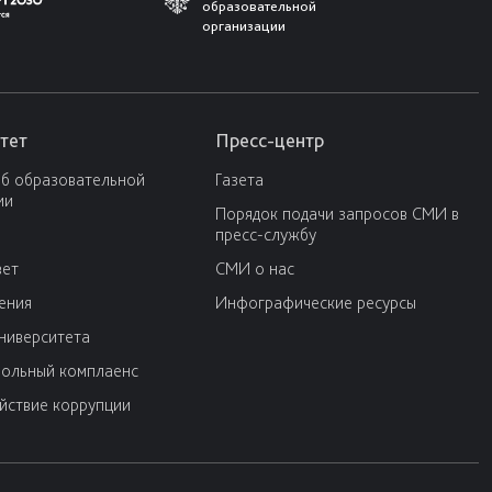
образовательной
организации
тет
Пресс-центр
об образовательной
Газета
ии
Порядок подачи запросов СМИ в
пресс-службу
вет
СМИ о нас
ения
Инфографические ресурсы
университета
ольный комплаенс
йствие коррупции