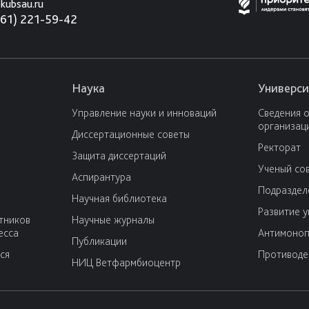
kubsau.ru
861) 221-59-42
Наука
Универси
Управление науки и инноваций
Сведения 
организац
Диссертационные советы
Ректорат
Защита диссертаций
Ученый со
Аспирантура
Подраздел
Научная библиотека
Развитие 
тников
Научные журналы
есса
Антимоноп
Публикации
ся
Противоде
НИЦ Ветфармбиоцентр