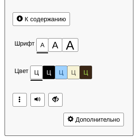
К содержанию
А
Шрифт
А
А
Цвет
Ц
Ц
Ц
Ц
Ц
Дополнительно