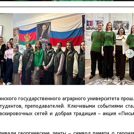
нского государственного аграрного университета прош
студентов, преподавателей. Ключевыми событиями ста
аскировочных сетей и добрая традиция – акция «Пись
ливали георгиевские ленты – символ памяти о героиз