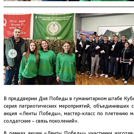
В преддверии Дня Победы в гуманитарном штабе Куба
серия патриотических мероприятий, объединивших 
акция «Ленты Победы», мастер-класс по плетению м
солдатские – связь поколений».
В рамках акции «Ленты Победы» участники изготав