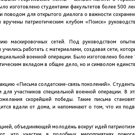
было изготовлено студентами факультетов более 500 лен
о и поводом для открытого диалога о важности сохранен
и вручены патриотическим клубом «Поиск» руководств
нию маскировочных сетей. Под руководством опытн
 учились работать с материалами, создавая сети, котор
пециальной военной операции. Было изготовлено более 
ктическим вкладом в общее дело, но и символом единств
акцию «Письма солдатские-связь поколений». Студенты
и для участников специальной военной операции. В эт
ожелания скорейшей победы. Такие письма становят
ится вдали от дома, и напоминают о том, что их подв
ицией, объединяющей молодёжь вокруг идей патриотизм
ют, что участие в подобных мероприятиях помога