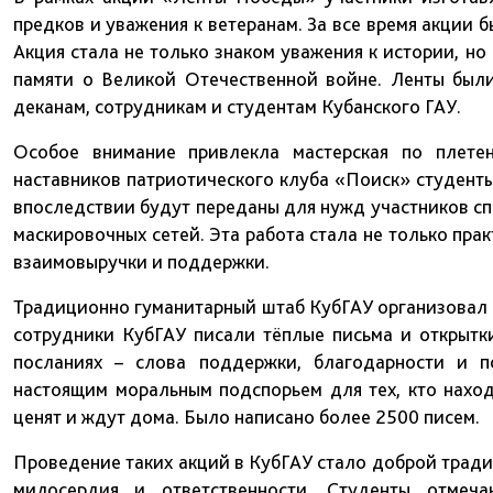
предков и уважения к ветеранам. За все время акции 
Акция стала не только знаком уважения к истории, н
памяти о Великой Отечественной войне. Ленты был
деканам, сотрудникам и студентам Кубанского ГАУ.
Особое внимание привлекла мастерская по плете
наставников патриотического клуба «Поиск» студенты
впоследствии будут переданы для нужд участников с
маскировочных сетей. Эта работа стала не только пра
взаимовыручки и поддержки.
Традиционно гуманитарный штаб КубГАУ организовал 
сотрудники КубГАУ писали тёплые письма и открытк
посланиях – слова поддержки, благодарности и п
настоящим моральным подспорьем для тех, кто наход
ценят и ждут дома. Было написано более 2500 писем.
Проведение таких акций в КубГАУ стало доброй трад
милосердия и ответственности. Студенты отмеча