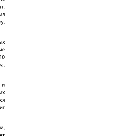
т.
ия
у,
ых
ые
10
а,
 и
их
ся
иг
а,
ет