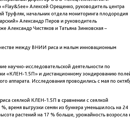
 «Flay&See» Алексей Орещенко, руководитель центра
ий Труфляк, начальник отдела мониторинга плодородия
арский» Александр Перов и руководитель
е Александр Чистяков и Татьяна Зинковская –
ничестве между ВНИИ риса и малым инновационным
ние научно-исследовательской деятельности по
лки «КЛЕН-1.5П» и дистанционному зондированию поле
го аппарата. Исследования проводились с мая по октяб
 риса сеялкой КЛЕН-1.5П в сравнении с сеялкой
 %, время выгрузки семян из бункера уменьшилось на 24
 высота растений на 17 % больше, урожайность возросла 