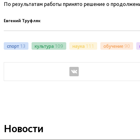
По результатам работы принято решение о продолжен
Евгений Труфляк
спорт
13
культура
109
наука
111
обучение
90
Новости