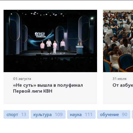
05 августа
31 июля
«Не суть» вышла в полуфинал
От азбу
Первой лиги КВН
спорт
13
культура
109
наука
111
обучение
90