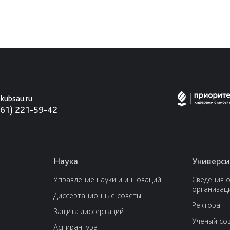
kubsau.ru
861) 221-59-42
Наука
Универси
Управление науки и инноваций
Сведения 
организац
Диссертационные советы
Ректорат
Защита диссертаций
Ученый со
Аспирантура