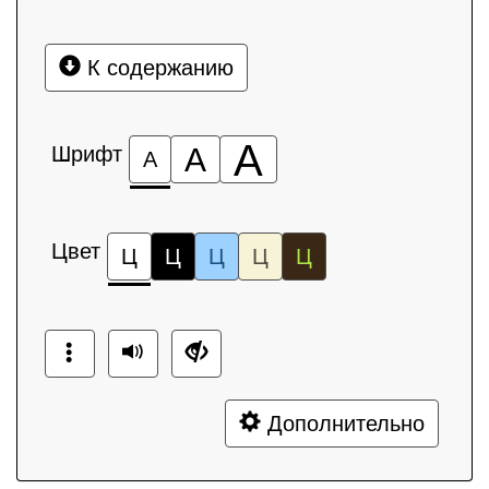
К содержанию
А
Шрифт
А
А
Цвет
Ц
Ц
Ц
Ц
Ц
Дополнительно