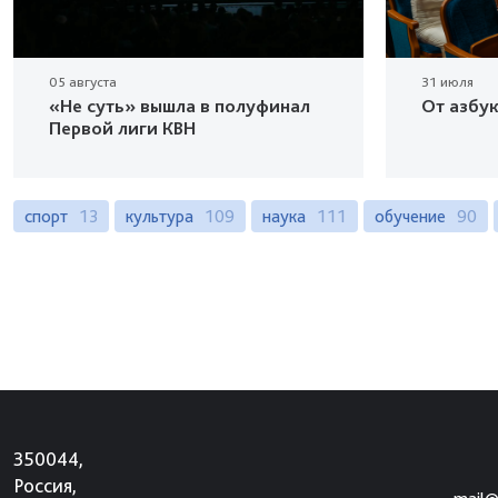
05 августа
31 июля
«Не суть» вышла в полуфинал
От азбу
Первой лиги КВН
спорт
13
культура
109
наука
111
обучение
90
350044,
Россия,