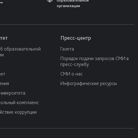
образовательной
организации
тет
Пресс-центр
об образовательной
Газета
ии
Порядок подачи запросов СМИ в
пресс-службу
вет
СМИ о нас
ения
Инфографические ресурсы
университета
ольный комплаенс
йствие коррупции