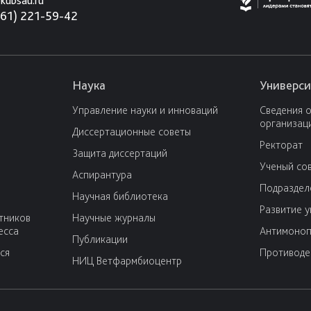
kubsau.ru
861) 221-59-42
Наука
Универси
Управление науки и инноваций
Сведения 
организац
Диссертационные советы
Ректорат
Защита диссертаций
Ученый со
Аспирантура
Подраздел
Научная библиотека
Развитие 
тников
Научные журналы
есса
Антимоноп
Публикации
ся
Противоде
НИЦ Ветфармбиоцентр