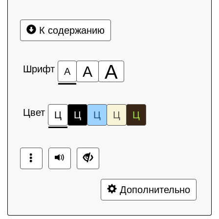
К содержанию
А
Шрифт
А
А
Цвет
Ц
Ц
Ц
Ц
Ц
Дополнительно