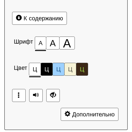
К содержанию
А
Шрифт
А
А
Цвет
Ц
Ц
Ц
Ц
Ц
Дополнительно