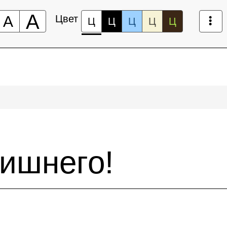
А
А
Цвет
Ц
Ц
Ц
Ц
Ц
лишнего!