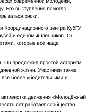
ересах современной молодёжи,
ду. Его выступление помогло
крываться риски.
ля Координационного центра КубГУ
рузей и единомышленников. Он
ртами, которые всё чаще
в
. Он предложил простой алгоритм
едневной жизни. Участники также
 всё более убедительными и
а активистка движения «Молодёжный
десять лет работает сообщество