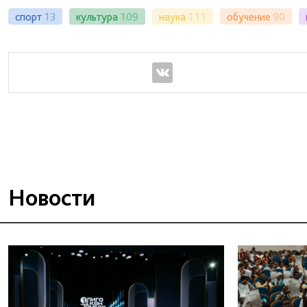
спорт
13
культура
109
наука
111
обучение
90
Новости