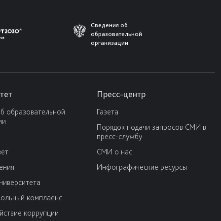
Сведения об
образовательной
организации
тет
Пресс-центр
об образовательной
Газета
ии
Порядок подачи запросов СМИ в
пресс-службу
вет
СМИ о нас
ения
Инфографические ресурсы
университета
ольный комплаенс
йствие коррупции