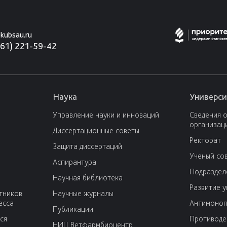
kubsau.ru
861) 221-59-42
Наука
Универси
Управление науки и инноваций
Сведения 
организац
Диссертационные советы
Ректорат
Защита диссертаций
Ученый со
Аспирантура
Подраздел
Научная библиотека
Развитие 
тников
Научные журналы
есса
Антимоноп
Публикации
ся
Противоде
НИЦ Ветфармбиоцентр