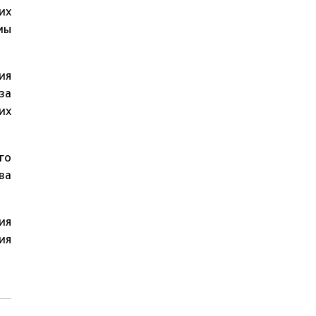
их
мы
ия
за
их
го
ва
ия
ия