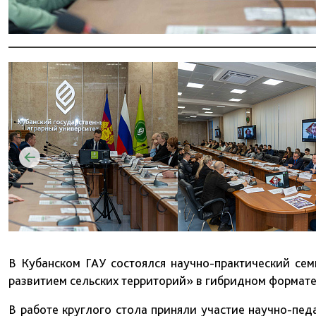
В Кубанском ГАУ состоялся научно-практический се
развитием сельских территорий» в гибридном формате
В работе круглого стола приняли участие научно-пед