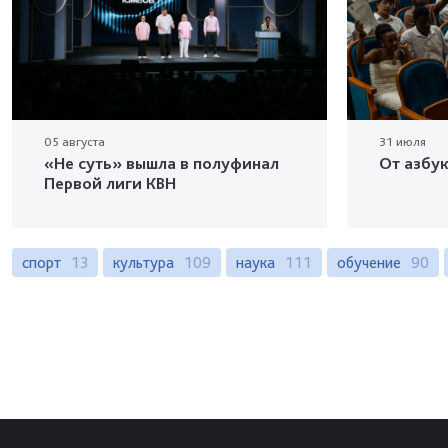
05 августа
31 июля
«Не суть» вышла в полуфинал
От азбу
Первой лиги КВН
спорт
13
культура
109
наука
111
обучение
90