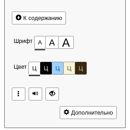
К содержанию
А
Шрифт
А
А
Цвет
Ц
Ц
Ц
Ц
Ц
Дополнительно