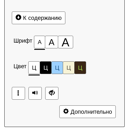
К содержанию
А
Шрифт
А
А
Цвет
Ц
Ц
Ц
Ц
Ц
Дополнительно