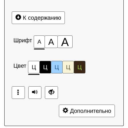
К содержанию
А
Шрифт
А
А
Цвет
Ц
Ц
Ц
Ц
Ц
Дополнительно