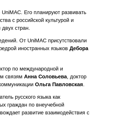
е UniMAC. Его планируют развивать
тва с российской культурой и
 двух стран.
ведений. От UniMAC присутствовали
федрой иностранных языков
Дебора
ектор по международной и
ым связям
Анна Соловьева
, доктор
 коммуникации
Ольга Павловская
.
атель русского языка как
ых граждан по внеучебной
овождает развитие взаимодействия с