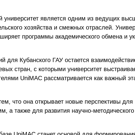
й университет является одним из ведущих выс
ельского хозяйства и смежных отраслей. Универ
ширяет программы академического обмена и ук
й для Кубанского ГАУ остается взаимодействи
евых стран, с которыми университет выстраива
телями UniMAC рассматривается как важный эта
 тем, что она открывает новые перспективы дл
мм, а также для развития научно-методическог
 базе UniMAC станет основой для формирования