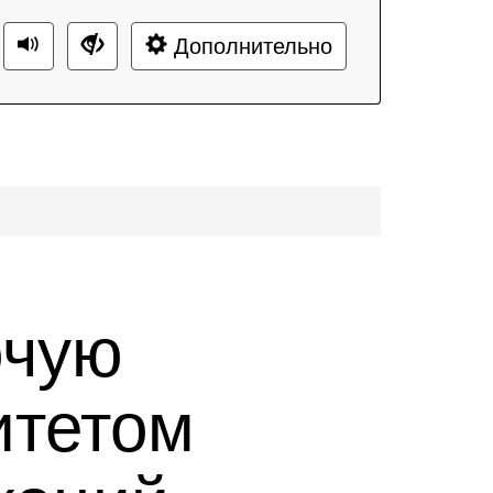
Дополнительно
очую
итетом