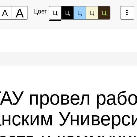
А
А
Цвет
Ц
Ц
Ц
Ц
Ц
ГАУ провел раб
анским Универс