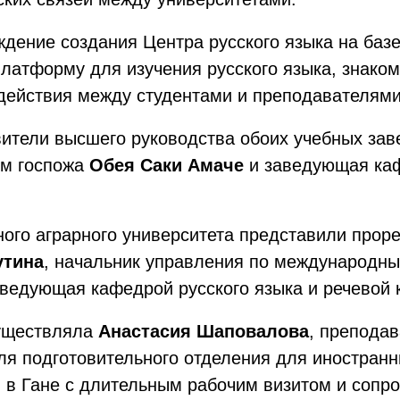
ждение создания Центра русского языка на баз
атформу для изучения русского языка, знакомс
ействия между студентами и преподавателями
вители высшего руководства обоих учебных за
мм госпожа
Обея Саки Амаче
и заведующая ка
ного аграрного университета представили прор
утина
, начальник управления по международн
аведующая кафедрой русского языка и речевой
существляла
Анастасия Шаповалова
, преподав
ля подготовительного отделения для иностранн
я в Гане с длительным рабочим визитом и сопр