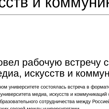
усств и коммуни
овел рабочую встречу с
диа, искусств и комму
ном университете состоялась встреча в форма
 университета медиа, искусств и коммуникаций
бразовательного сотрудничества между Россией
ских связей между университетами.