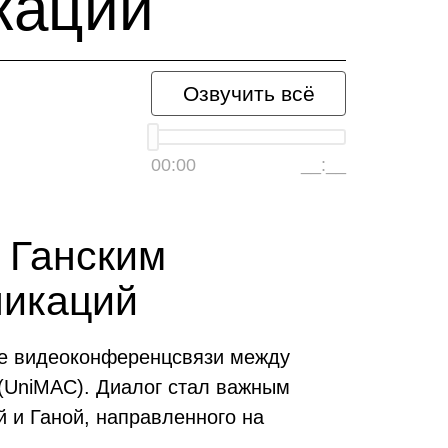
каций
Озвучить всё
00:00
__:__
 Ганским
никаций
те видеоконференцсвязи между
 (UniMAC). Диалог стал важным
 и Ганой, направленного на